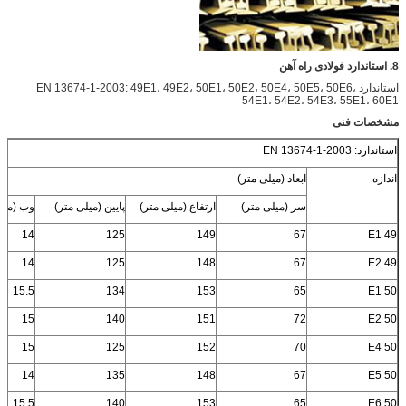
8. استاندارد فولادی راه آهن
استاندارد EN 13674-1-2003: 49E1، 49E2، 50E1، 50E2، 50E4، 50E5، 50E6،
54E1، 54E2، 54E3، 55E1، 60E1
مشخصات فنی
استاندارد: EN 13674-1-2003
اندازه
ابعاد (میلی متر)
سر (میلی متر)
ارتفاع (میلی متر)
پایین (میلی متر)
وب (میل
14
125
149
67
49 E1
14
125
148
67
49 E2
15.5
134
153
65
50 E1
15
140
151
72
50 E2
15
125
152
70
50 E4
14
135
148
67
50 E5
15.5
140
153
65
50 E6