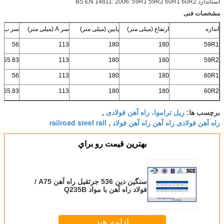
استاندارد BS EN 14811: 2006: 59R1 59R2 60R1 60R2
مشخصات فنی
اندازه
ارتفاع (میلی متر)
پایین (میلی متر)
سر A (میلی متر)
سر ب (م
56
113
180
180
59R1
55.83
113
180
180
59R2
56
113
180
180
60R1
55.83
113
180
180
60R2
ریل تراموا، راه آهن فولادی
برچسب ها:
,
راه آهن فولادی راه آهن راه آهن فولاد
railroad steel rail
,
بهترين قيمت رو براي
سنگین دین 536 جرثقیل راه آهن A75 /
فولاد راه آهن با مواد Q235B
ادامه هید