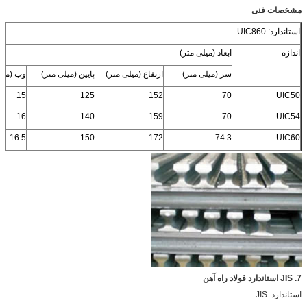
مشخصات فنی
استاندارد: UIC860
اندازه
ابعاد (میلی متر)
سر (میلی متر)
ارتفاع (میلی متر)
پایین (میلی متر)
وب (میل
15
125
152
70
UIC50
16
140
159
70
UIC54
16.5
150
172
74.3
UIC60
7. JIS استاندارد فولاد راه آهن
استاندارد: JIS