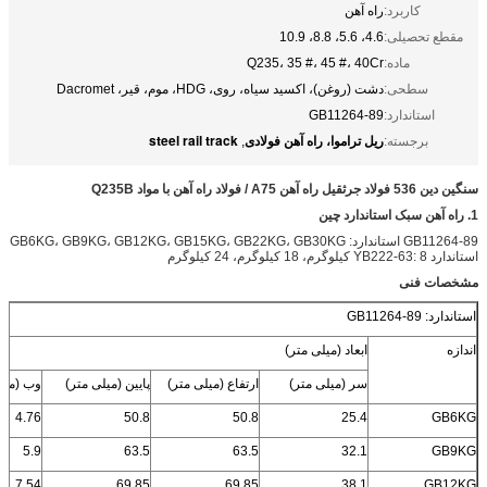
کاربرد:
راه آهن
مقطع تحصیلی:
4.6، 5.6، 8.8، 10.9
ماده:
Q235، 35 #، 45 #، 40Cr
سطحی:
دشت (روغن)، اکسید سیاه، روی، HDG، موم، قیر، Dacromet
استاندارد:
GB11264-89
ریل تراموا، راه آهن فولادی
steel rail track
برجسته:
,
سنگین دین 536 فولاد جرثقیل راه آهن A75 / فولاد راه آهن با مواد Q235B
1. راه آهن سبک استاندارد چین
GB11264-89 استاندارد: GB6KG، GB9KG، GB12KG، GB15KG، GB22KG، GB30KG
استاندارد YB222-63: 8 کیلوگرم، 18 کیلوگرم، 24 کیلوگرم
مشخصات فنی
استاندارد: GB11264-89
اندازه
ابعاد (میلی متر)
سر (میلی متر)
ارتفاع (میلی متر)
پایین (میلی متر)
وب (میل
4.76
50.8
50.8
25.4
GB6KG
5.9
63.5
63.5
32.1
GB9KG
7.54
69.85
69.85
38.1
GB12KG