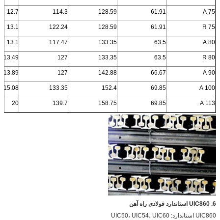
12.7
114.3
128.59
61.91
75 A
13.1
122.24
128.59
61.91
75 R
13.1
117.47
133.35
63.5
80 A
13.49
127
133.35
63.5
80 R
13.89
127
142.88
66.67
90 A
15.08
133.35
152.4
69.85
100 A
20
139.7
158.75
69.85
113 A
6. UIC860 استاندارد فولادی راه آهن
UIC860 استاندارد: UIC50، UIC54، UIC60