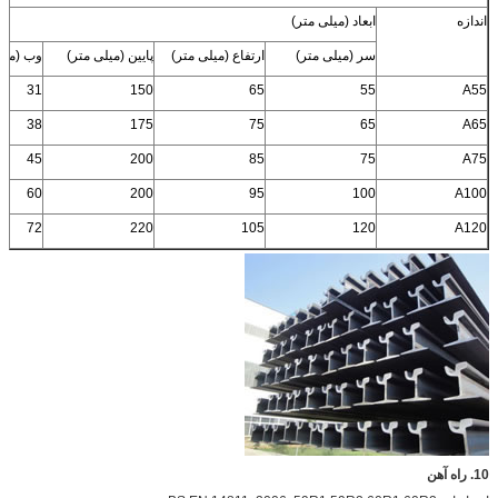
اندازه
ابعاد (میلی متر)
سر (میلی متر)
ارتفاع (میلی متر)
پایین (میلی متر)
وب (میل
31
150
65
55
A55
38
175
75
65
A65
45
200
85
75
A75
60
200
95
100
A100
72
220
105
120
A120
10. راه آهن