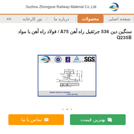
Suzhou Zhongyue Railway Material Co.,Ltd.
صفحه اصلی
محصولات
درباره ما
تور کارخانه
>>
سنگین دین 536 جرثقیل راه آهن A75 / فولاد راه آهن با مواد
Q235B
بهترین قیمت
تماس با ما