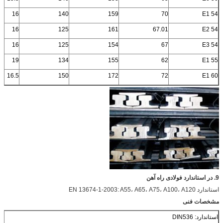
16
140
159
70
54 E1
16
125
161
67.01
54 E2
16
125
154
67
54 E3
19
134
155
62
55 E1
16.5
150
172
72
60 E1
9. در استاندارد فولادی راه آهن
استاندارد EN 13674-1-2003: A55، A65، A75، A100، A120
مشخصات فنی
استاندارد: DIN536