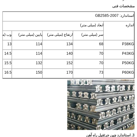
مشخصات فنی
استاندارد: GB2585-2007
اندازه
ابعاد (میلی متر)
سر (میلی متر)
ارتفاع (میلی متر)
پایین (میلی متر)
وب (میل
13
114
134
68
P38KG
14.5
114
140
70
P43KG
15.5
132
152
70
P50KG
16.5
150
170
73
P60KG
3. استاندارد چین جرثقیل راه آهن