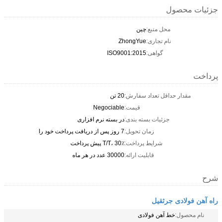
جزئیات محصول
محل منبع:
چين
نام تجاری:
ZhongYue
گواهی:
ISO9001:2015
پرداخت
مقدار حداقل تعداد سفارش:
20 تن
قیمت:
Negociable
جزئیات بسته بندی:
در بسته نرم افزاری
زمان تحویل:
7 روز پس از دریافت پرداخت خود را
شرایط پرداخت:
T/T، 30٪ پیش پرداخت
قابلیت ارائه:
30000 عدد در هر ماه
شرح
راه آهن فولادی جرثقیل
نام محصول:
خط آهن فولادی