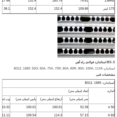
17.46
152.4
185.74
74.61
136RE
175 لیتر
109.86
152.4
152.4
38.1
5. BS استاندارد فولادی راه آهن
استاندارد BS11: 1985: 50O، 60A، 75A، 75R، 80A، 80R، 90A، 100A، 113A
مشخصات فنی
استاندارد: BS11: 1985
اندازه
ابعاد (میلی متر)
سر (میلی متر)
ارتفاع (میلی متر)
پایین (میلی متر)
وب (میل
10.32
100.01
100.01
52.39
50 o
11.11
109.54
114.3
57.15
60 A