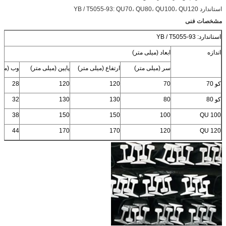
استاندارد YB / T5055-93: QU70، QU80، QU100، QU120
مشخصات فنی
استاندارد: YB / T5055-93
اندازه
ابعاد (میلی متر)
سر (میلی متر)
ارتفاع (میلی متر)
پایین (میلی متر)
وب (میل
کو 70
70
120
120
28
کو 80
80
130
130
32
38
150
150
100
QU 100
44
170
170
120
QU 120