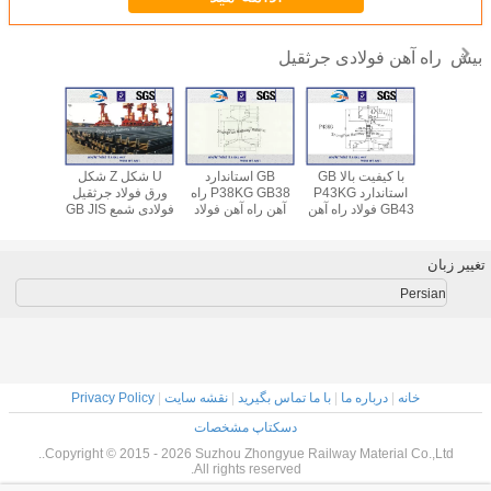
راه آهن فولادی جرثقیل
بیش
ن جرثقیل
با کیفیت بالا GB
GB استاندارد
U شکل Z شکل
 UIC54
استاندارد YB /
استاندارد P43KG
P38KG GB38 راه
ورق فولاد جرثقیل
C60
T5055-93
GB43 فولاد راه آهن
آهن راه آهن فولاد
فولادی شمع GB JIS
آهن فولا
QU80، Q
بر اساس GB2585-
راه با توجه به
UIC استاندارد
12 - 25m
QU120 با U71Mn
2007
GB2585-2007
تراموا ریل
تغییر زبان
Persian
خانه
|
درباره ما
|
با ما تماس بگیرید
|
نقشه سایت
|
Privacy Policy
دسکتاپ مشخصات
Copyright © 2015 - 2026 Suzhou Zhongyue Railway Material Co.,Ltd..
All rights reserved.