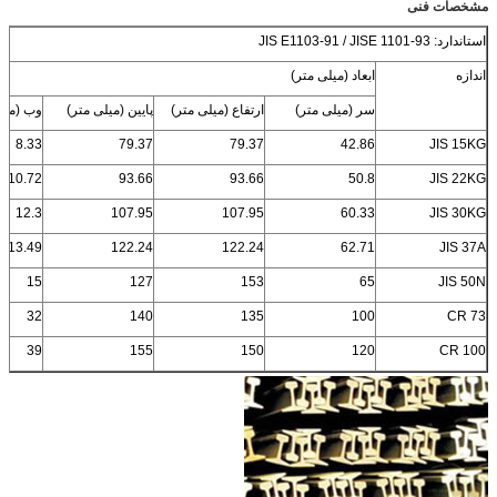
مشخصات فنی
استاندارد: JIS E1103-91 / JISE 1101-93
اندازه
ابعاد (میلی متر)
سر (میلی متر)
ارتفاع (میلی متر)
پایین (میلی متر)
وب (میل
8.33
79.37
79.37
42.86
JIS 15KG
10.72
93.66
93.66
50.8
JIS 22KG
12.3
107.95
107.95
60.33
JIS 30KG
13.49
122.24
122.24
62.71
JIS 37A
15
127
153
65
JIS 50N
32
140
135
100
CR 73
39
155
150
120
CR 100